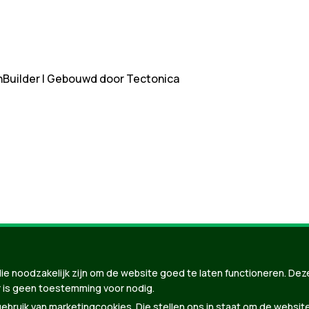
nBuilder
| Gebouwd door
Tectonica
ie noodzakelijk zijn om de website goed te laten functioneren. Dez
 is geen toestemming voor nodig.
bruik van marketingcookies. Die stellen ons in staat om de websit