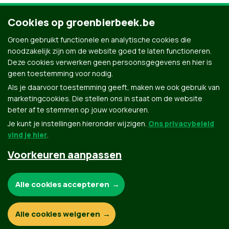
Fietstocht door Leuven op 3 mei met PETRA DE SUTTER
en BART STAES en alle Leuvense Groenen voor een
Cookies op groenbierbeek.be
zuivere lucht in Europa. Vertrek aan het Stationsplein
Groen gebruikt functionele en analytische cookies die
rond 15u. Met om 19u30 debat over de Europese Unie
noodzakelijk zijn om de website goed te laten functioneren.
en het belang van de Europese verkiezingen in het
Deze cookies verwerken geen persoonsgegevens en hier is
campagnesecretariaat Bondgenotenlaan 87, Leuven.
geen toestemming voor nodig.
Als je daarvoor toestemming geeft, maken we ook gebruik van
marketingcookies. Die stellen ons in staat om de website
beter af te stemmen op jouw voorkeuren.
Je kunt je instellingen hieronder wijzigen.
Ons privacybeleid
vind je hier
.
Voorkeuren aanpassen
Groen.be
Noodzakelijke cookies:
Alle cookies accepteren
Contact
Privacybeleid
Functionele en analytische cookies:
Alle cookies weigeren
© Copyright Groen 2026 | Gemaakt met
NationBuilder
| Gebouwd door
Tectonica