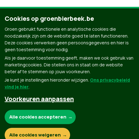
Cookies op groenbierbeek.be
Groen gebruikt functionele en analytische cookies die
noodzakelijk zijn om de website goed te laten functioneren.
Deze cookies verwerken geen persoonsgegevens en hier is
geen toestemming voor nodig.
Als je daarvoor toestemming geeft, maken we ook gebruik van
marketingcookies. Die stellen ons in staat om de website
beter af te stemmen op jouw voorkeuren.
Je kunt je instellingen hieronder wijzigen.
Ons privacybeleid
vind je hier
.
Voorkeuren aanpassen
Groen.be
Noodzakelijke cookies:
Alle cookies accepteren
Contact
Privacybeleid
Functionele en analytische cookies:
Alle cookies weigeren