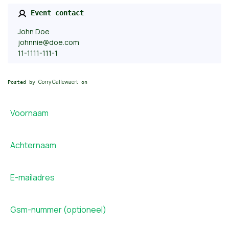
Event contact
John Doe
johnnie@doe.com
11-1111-111-1
Corry Callewaert
Posted by
on
Voornaam
Achternaam
E-mailadres
Gsm-nummer (optioneel)