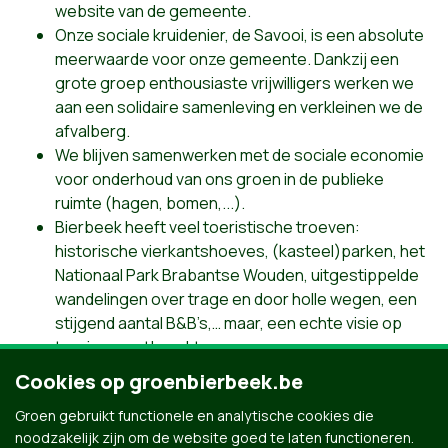
website van de gemeente.
Onze sociale kruidenier, de Savooi, is een absolute
meerwaarde voor onze gemeente. Dankzij een
grote groep enthousiaste vrijwilligers werken we
aan een solidaire samenleving en verkleinen we de
afvalberg.
We blijven samenwerken met de sociale economie
voor onderhoud van ons groen in de publieke
ruimte (hagen, bomen,...).
Bierbeek heeft veel toeristische troeven:
historische vierkantshoeves, (kasteel)parken, het
Nationaal Park Brabantse Wouden, uitgestippelde
wandelingen over trage en door holle wegen, een
stijgend aantal B&B’s,… maar, een echte visie op
toerisme ontbreekt.
Groen Bierbeek wil mee werk maken van een
Cookies op groenbierbeek.be
coherente visie op fiets- en wandeltoerisme.
Groen gebruikt functionele en analytische cookies die
Vorige
noodzakelijk zijn om de website goed te laten functioneren.